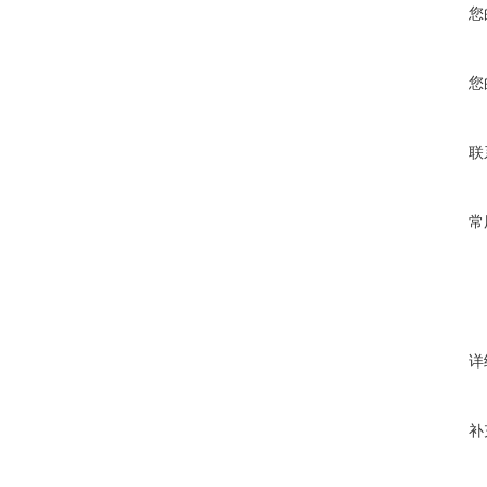
您
您
联
常
详
补