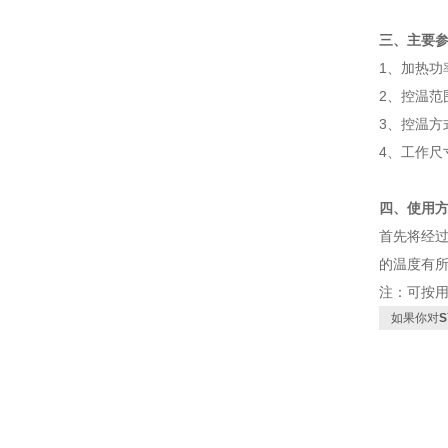
三、主要参
1、加热功率
2、控温范围
3、控温方
4、工作尺寸
四、使用
首先将经
的温度有
注：可按
如果你对
S