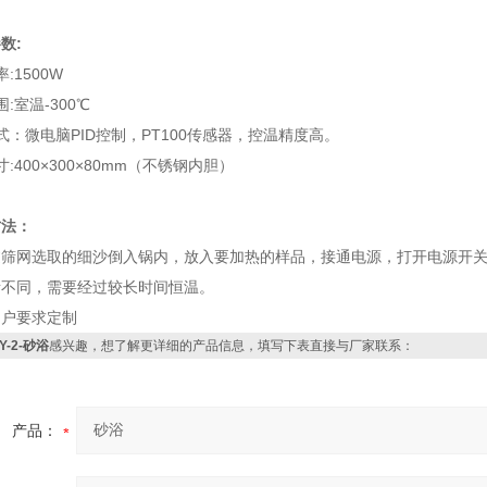
数:
:1500W
:室温-300℃
式：微电脑PID控制，PT100传感器，控温精度高。
:400×300×80mm（不锈钢内胆）
方法：
过筛网选取的细沙倒入锅内，放入要加热的样品，接通电源，打开电源开
所不同，需要经过较长时间恒温。
用户要求定制
Y-2-砂浴
感兴趣，想了解更详细的产品信息，填写下表直接与厂家联系：
产品：