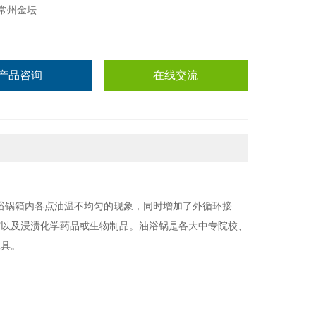
常州金坛
产品咨询
在线交流
浴锅箱内各点油温不均匀的现象，同时增加了外循环接
缩以及浸渍化学药品或生物制品。油浴
锅
是各大中专院校、
工具。