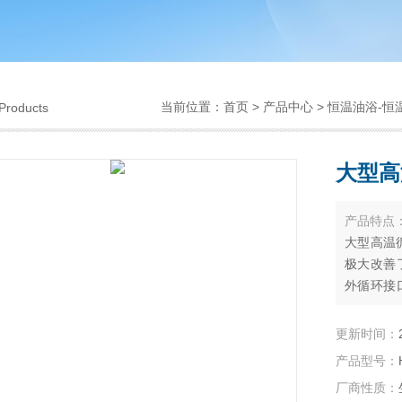
当前位置：
首页
>
产品中心
>
恒温油浴-恒
Products
大型高
产品特点
大型高温
极大改善
外循环接
广泛应用
浴锅是各
更新时间：
化工、医
产品型号：
厂商性质：