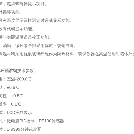
护，超温蜂鸣器提示功能。
外循环功能。
具有温度显示及恒温定时递减显示功能。
故障代码提示功能。
度与实际温度误差校正功能。
、油箱、循环泵全部采用优质不锈钢制造。
保温材料采用优质玻璃纤维作为隔热材料，确保仪器在高温使用时箱体外
循环油浴锅
技术参数：
围：室温
-200.0
℃
动：±
0.5
℃
匀性：±
0.5
℃
辨率：
0.1
℃
式：
LCD
液晶
显示
式：微电脑
PID
控制，
PT100
传感器
时：
1-9999
分钟或常开