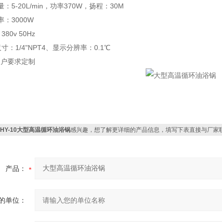
量：
5-20L/min
，功率
370W
，扬程：
30M
率：
3000W
：
380v 50Hz
尺寸：
1/4"NPT
4
、显示分辨率：
0.1
℃
用户要求定制
HHY-10大型高温循环油浴锅
感兴趣，想了解更详细的产品信息，填写下表直接与厂家
产品：
的单位：