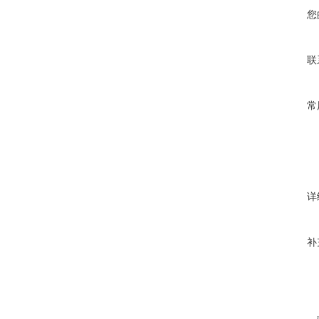
您
联
常
详
补