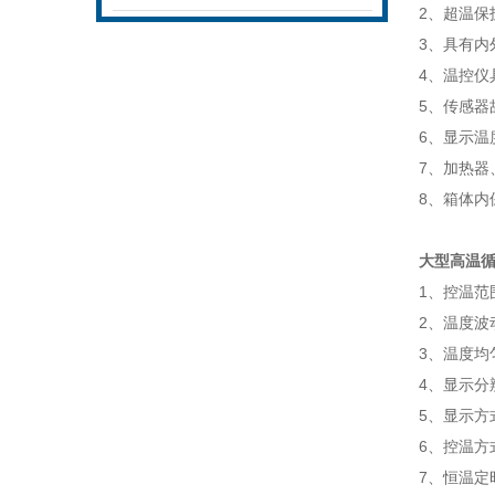
2
、超温保
3
、具有内
4
、温控仪
5
、传感器
6
、显示温
7
、加热器
8
、箱体内
大型高温
1
、控温范
2
、温度波
3
、温度均
4
、显示分
5
、显示方
6
、控温方
7
、恒温定