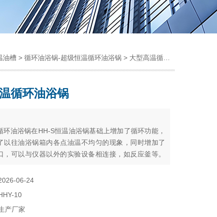
温油槽
>
循环油浴锅-超级恒温循环油浴锅
> 大型高温循环油浴锅
温循环油浴锅
：
循环油浴锅在HH-S恒温油浴锅基础上增加了循环功能，
了以往油浴锅箱内各点油温不均匀的现象，同时增加了
口，可以与仪器以外的实验设备相连接，如反应釜等。
于蒸馏、干燥、浓缩以及浸渍化学药品或生物制品。油
大中专院校、环保、科研、卫生、防疫、石油、冶金、
2026-06-24
疗等单位实验室化验人员的理想工具。
HHY-10
生产厂家