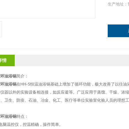
生产地址：
详情
循环油浴锅
简介：
循环油浴锅
在
HH-S
恒温油浴锅基础上增加了循环功能，极大改善了以往油
与仪器以外的实验设备相连接，如反应釜等。
广泛应用于蒸馏、干燥、浓
研、卫生、防疫、石油、冶金、化工、医疗等单位实验室化验人员的理想
循环油浴锅
特点：
电脑温控仪，控温精确，操作简单。