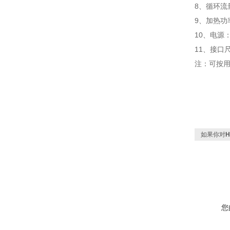
8
、
循环流
9
、加热功
10
、电源
11
、接口
注：可按
如果你对
您