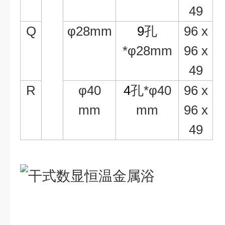
49
Q
φ
28mm
9
孔
96 x
*
φ
28mm
96 x
49
R
φ
40
4
孔
*
φ
40
96 x
mm
mm
96 x
49