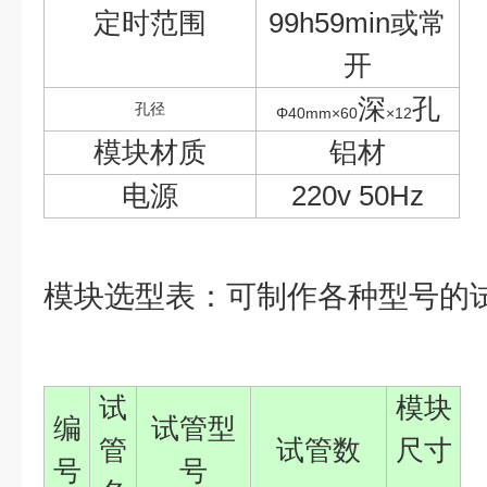
定时范围
99h59min
或常
开
深
孔
孔径
Φ40mm×60
×12
模块材质
铝材
电源
220v 50Hz
模块选型表：可制作各种型号的
试
模块
编
试管型
管
试管数
尺寸
号
号