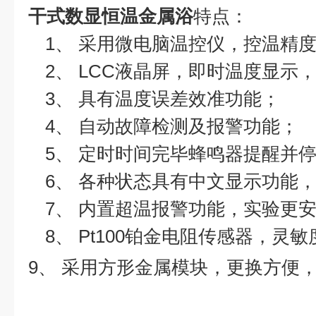
干式数显恒温金属浴
特点：
1、
采用微电脑温控仪，控温精
2、
LCC
液晶屏，即时温度显示
3、
具有温度误差效准功能；
4、
自动故障检测及报警功能；
5、
定时时间完毕蜂鸣器提醒并
6、
各种状态具有中文显示功能
7、
内置超温报警功能，实验更
8、
Pt100
铂金电阻传感器，灵敏
9、
采用方形金属模块，更换方便