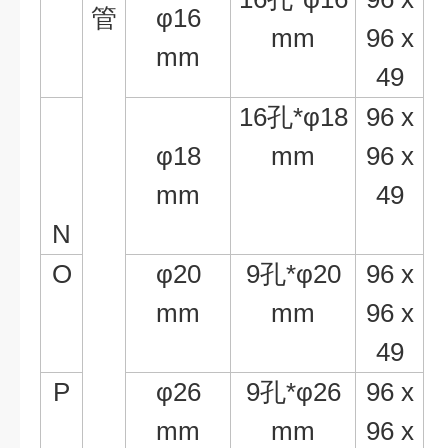
管
φ
16
mm
96 x
mm
49
16
孔
*
φ
18
96 x
φ
18
mm
96 x
mm
49
N
O
φ
20
9
孔
*
φ
20
96 x
mm
mm
96 x
49
P
φ
26
9
孔
*
φ
26
96 x
mm
mm
96 x