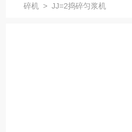
碎机
> JJ=2捣碎匀浆机