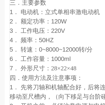
三
．
主要参数
1． 电动机：立式单相串激电动机
2． 额定功率：120W
3． 工作电压：220V
4． 频率：50HZ
5． 转速：0~8000~12000转/分
6． 工作容量：1000ml
7． 外形尺寸：
28×22×48
四．
使用方法及注意事项：
1． 先将刀轴和机轴配合好，后将
移动至尺槽内，（向下移足与台阶