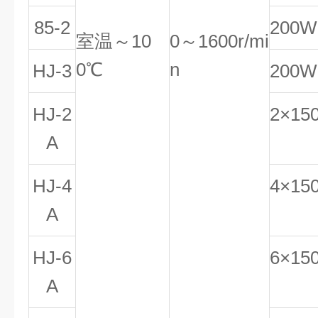
85-2
200W
室温～10
0～1600r/mi
0℃
n
HJ-3
200W
HJ-2
2×15
A
HJ-4
4×15
A
HJ-6
6×15
A