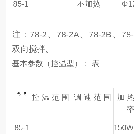
85-1
不加热
Φ1
注：78-2、78-2A、78-2B、78
双向搅拌。
基本参数（控温型）： 表二
型 号
控 温 范 围
调 速 范 围
加 热
85-1
150W