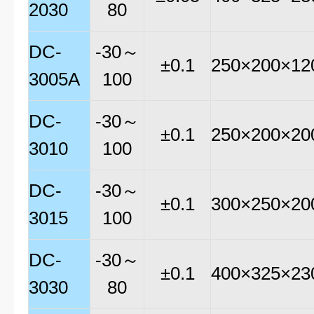
2030
80
DC-
-30～
±0.1
250×200×12
3005A
100
DC-
-30～
±0.1
250×200×20
3010
100
DC-
-30～
±0.1
300×250×20
3015
100
DC-
-30～
±0.1
400×325×23
3030
80