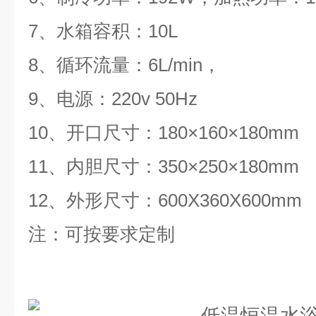
7、水箱容积：10L
8、循环流量：6L/min，
9、电源：220v 50Hz
10、开口尺寸：180×1
6
0×1
8
0mm
11、内胆尺寸：350×
25
0×1
8
0mm
12、
外
形
尺寸：
60
0
X
360
X
600mm
注：可按要求定制