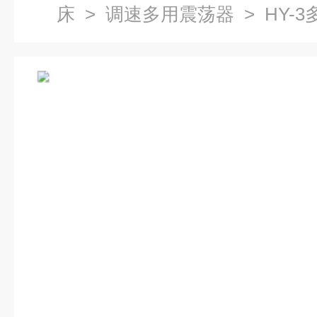
床
>
调速多用震荡器
> HY-