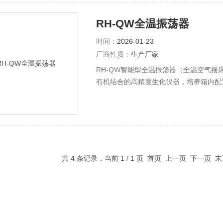
RH-QW全温振荡器
时间：
2026-01-23
厂商性质：
生产厂家
RH-QW智能型全温振荡器（全温空气摇
有机结合的高精度生化仪器，培养箱内配
环，温度分布更均匀，实验效果更好，具
于生物遗传工程、医学、农业、林业、环
共 4 条记录，当前 1 / 1 页 首页 上一页 下一页