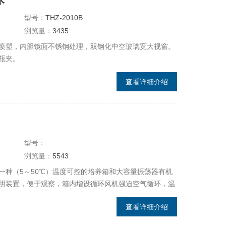
型号：
THZ-2010B
浏览量：
3435
喷塑，内胆镜面不锈钢处理，双钢化中空玻璃宽大视窗。
瓶夹。
查看详细介绍
型号：
浏览量：
5543
一种（5～50℃）温度可控的培养箱和大容量振荡器有机
明装置，便于观察，箱内增设循环风机强迫空气循环，温
与无光照两种规格，该全温振荡器广泛适用于生物遗传工
查看详细介绍
、水产等部门实验室。