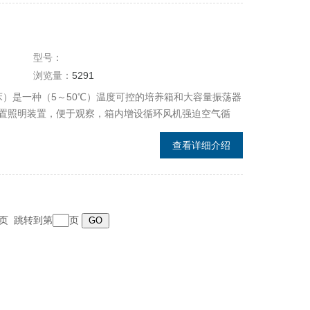
型号：
浏览量：
5291
床）是一种（5～50℃）温度可控的培养箱和大容量振荡器
置照明装置，便于观察，箱内增设循环风机强迫空气循
有光照与无光照两种规格，该智能型全温振荡器广泛适用
查看详细介绍
境科学、畜牧、水产等部门实验室。
 末页 跳转到第
页