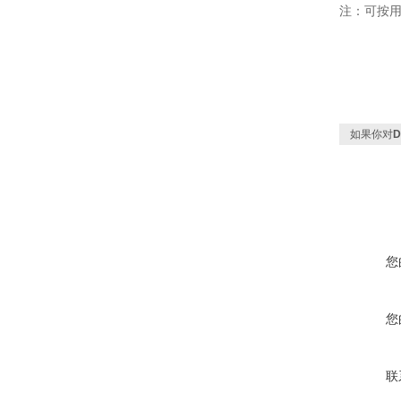
注：可按
如果你对
您
您
联