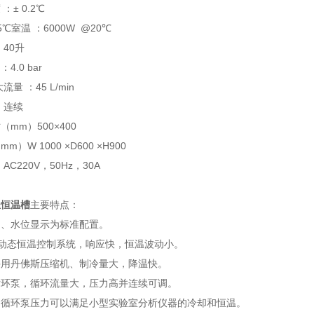
：± 0.2℃
5℃室温 ：
6000W @20℃
：40升
4.0 bar
流量 ：45 L/min
：连续
（mm）500
×400
）W 1000 ×D600 ×H900
AC220V，50Hz，30A
温恒温槽
主要特点：
力、水位显示为标准配置。
，动态恒温控制系统，响应快，恒温波动小。
采用丹佛斯压缩机、制冷量大，降温快。
循环泵，循环流量大，压力高并连续可调。
和循环泵压力可以满足小型实验室分析仪器的冷却和恒温。