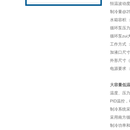
恒温波动度 
制冷量@2
水箱容积 
循环泵压力：
循环泵zui大
工作方式 
加液口尺寸
外形尺寸（mm
电源要求 ：
大容量低
温度、压
PID温控
制冷系统
采用南方
制冷功率