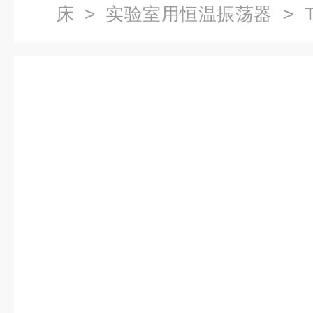
床
>
实验室用恒温振荡器
> 
荡器