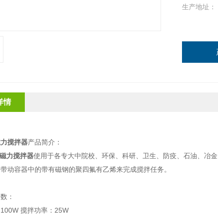
生产地址：
详情
磁力搅拌器
产品简介：
磁力搅拌器
使用于各专大中院校、环保、科研、卫生、防疫、石油、冶金
场带动容器中的带有磁钢的聚四氟有乙烯来完成搅拌任务。
参数：
：
100W
搅拌功率：
25W