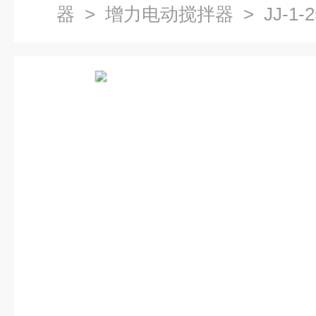
器
>
增力电动搅拌器
> JJ-