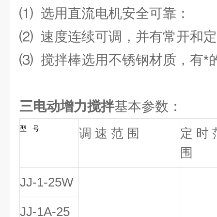
⑴ 选用直流电机安全可靠：
⑵ 速度连续可调，并有常开和
⑶ 搅拌棒选用不锈钢材质，有*
三电动增力搅拌
基本参数：
型 号
调 速 范 围
定 时 
围
JJ-1-25W
JJ-1A-25