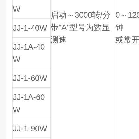
W
启动～3000转/分
0～12
带“A"型号为数显
钟
JJ-1-40W
测速
或常
JJ-1A-40
W
JJ-1-60W
JJ-1A-60
W
JJ-1-90W