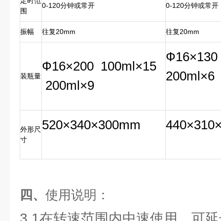
定时范
0-120分钟或常开
0-120分钟或常开
围
振幅
往复20mm
往复20mm
Ф16×13
Ф16×200
100ml×15
200ml×6
装瓶量
200ml×9
520×
3
40×300mm
440×310
外形尺
寸
四、
使用说明：
3.1在转速范围内中速使用，可