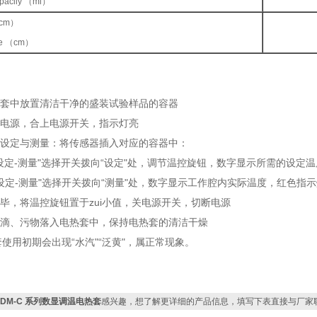
pacily （ml）
cm）
ize （cm）
电热套中放置清洁干净的盛装试验样品的容器
通外电源，合上电源开关，指示灯亮
度的设定与测量：将传感器插入对应的容器中：
“设定-测量"选择开关拨向“设定"处，调节温控旋钮，数字显示所需的设定
“设定-测量"选择开关拨向“测量"处，数字显示工作腔内实际温度，红色指
作完毕，将温控旋钮置于zui小值，关电源开关，切断电源
禁水滴、污物落入电热套中，保持电热套的清洁干燥
使用初期会出现“水汽"“泛黄"，属正常现象。
HDM-C 系列数显调温电热套
感兴趣，想了解更详细的产品信息，填写下表直接与厂家