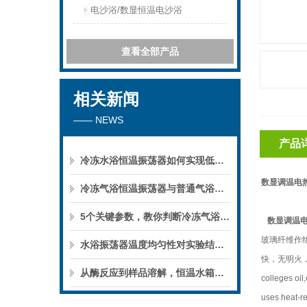
电沙浴/数显恒温电沙浴
查看全部产品
相关新闻
—— NEWS
产品
冷冻水浴恒温振荡器如何实现低温下的微生物培养？
数显调温电
冷冻气浴恒温振荡器与普通气浴振荡器的区别
5个关键参数，教你判断冷冻气浴恒温振荡器的性能优劣
数显调温电
玻璃纤维作
水浴振荡器温度均匀性对实验结果的影响
快，无明火，加热均
从酶反应到样品溶解，恒温水箱的实验用途
colleges oil
uses heat-res