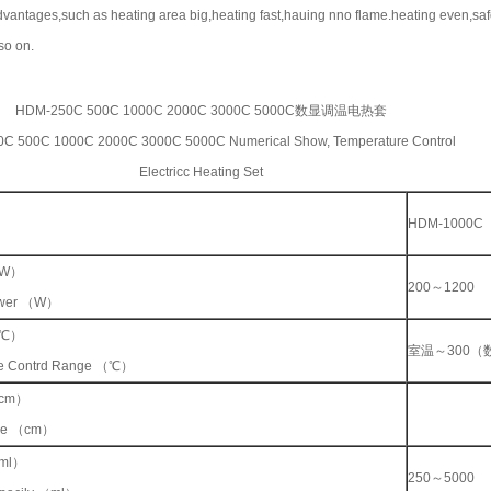
vantages,such as heating area big,heating fast,hauing nno flame.heating even,sa
so on.
HDM-250C 500C 1000C 2000C 3000C 5000C数显调温电热套
C 500C 1000C 2000C 3000C 5000C Numerical Show, Temperature Control
Electricc Heating Set
HDM-1000C
W）
200～1200
ower （W）
℃）
室温～300（
re Contrd Range （℃）
cm）
ize （cm）
ml）
250～5000