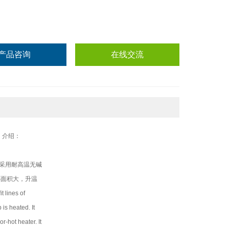
产品咨询
在线交流
et） 介绍：
采用耐高温无碱
热面积大，升温
lines of
is heated. It
r-hot heater. It