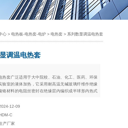
中心
>
电热板-电热套-电炉
>
电热套
> 系列数显调温电热套
显调温电热套
：
电热套广泛适用于大中院校、石油、化工、医药、环保
实验室的液体加热，它采用耐高温无碱玻璃纤维作绝缘
镍铬材料的电阻丝密封在绝缘层内编织成半球形内热式
具有加热面积大，升温快，无明火，加热均匀，安全节
。
2024-12-09
HDM-C
生产厂家