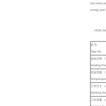
has many ad
energy and 
HDM-250
型 号
Type No.
加热功率 （
Heating P
控温范围 （
Temperatu
工作尺寸 （
Working S
工作容量 （