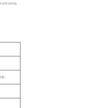
fe and saving
数显）