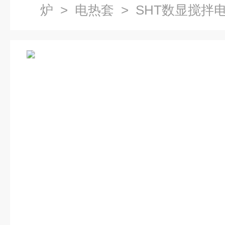
炉
>
电热套
> SHT数显搅拌