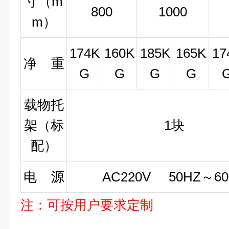
寸（m
800
1000
m）
174K
160K
185K
165K
17
净 重
G
G
G
G
载物托
架（标
1块
配）
电 源
AC220V 50HZ～60
注：可按用户要求定制