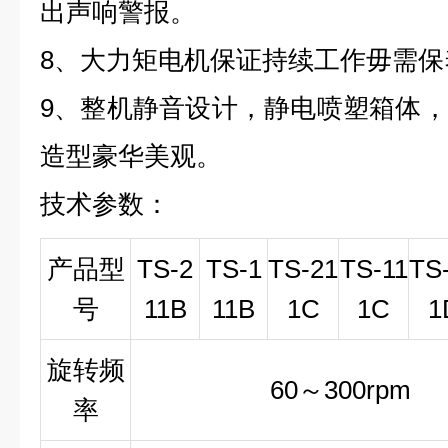
出声响警报。
8
、大力矩电机保证持续工作毋需保
9
、整机静音设计，静电喷塑箱体，
造型豪华美观。
技术参数：
产品型
TS-2
TS-1
TS-21
TS-11
TS
号
11B
11B
1C
1C
1
旋转频
60～300rpm
率