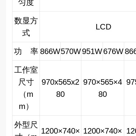
匀度
数显方
LCD
式
功 率
866W
570W
951W
676W
86
工作室
尺寸
970x565x2
970×565×4
97
（m
80
80
m）
外型尺
1200×740×
1200×740×
12