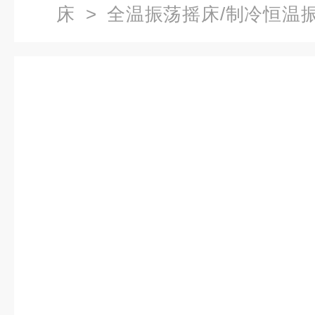
床
>
全温振荡摇床/制冷恒温
大容量全温培养摇床