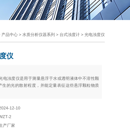
>
产品中心
>
水质分析仪器系列
>
台式浊度计
> 光电浊度仪
度仪
：
列光电浊度仪是用于测量悬浮于水或透明液体中不溶性颗
产生的光的散射程度，并能定量表征这些悬浮颗粒物质
标准ISO7027中规定的福尔马肼（Formazine）浊度标
行标定，采用NTU作为浊度计量单位。可以广泛应用于
2024-12-10
自来水厂、生活污水处理厂、饮料厂、环保部门、工业
WZT-2
酒行业及制药行业、防疫部门、医院等部门的浊度测
生产厂家