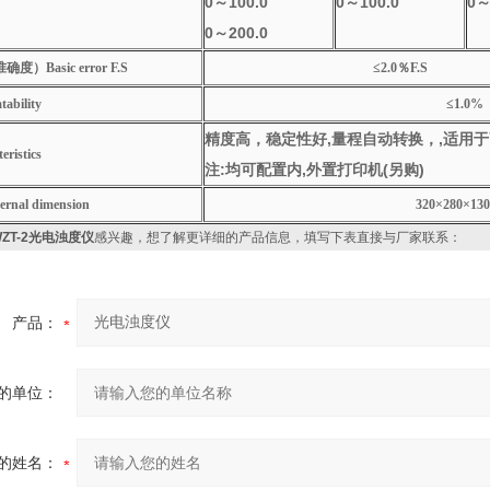
0
～100.0
0
～100.0
0
～
0
～200.0
）Basic error F.S
≤2.0％F.S
bility
≤1.0%
精度高，稳定性好,量程自动转换，,适用
ristics
注:均可配置内,外置打印机(另购)
nal dimension
320
×280×13
WZT-2光电浊度仪
感兴趣，想了解更详细的产品信息，填写下表直接与厂家联系：
产品：
的单位：
的姓名：