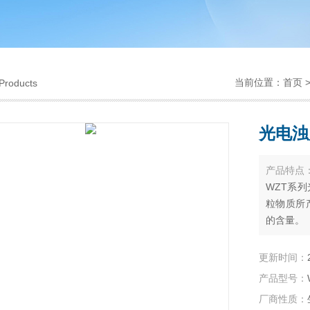
当前位置：
首页
Products
光电浊
产品特点
WZT系
粒物质所
的含量。
本仪器采用
准溶液进
更新时间：
发电厂、
产品型号：
用水、制
厂商性质：
定。