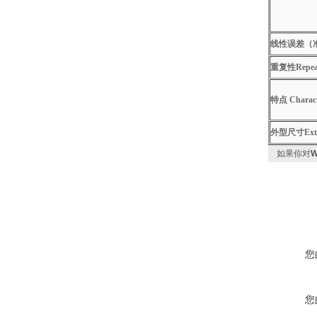
线性误差（准确度
重复性Repeata
特点 Characte
外型尺寸Exter
如果你对
您
您