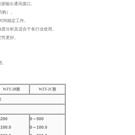
数据输出通讯接口。
另购）。
时间稳定工作。
浊度分析及适合于各行业使用。
定性更好。
。
虑。
WZT-2B
型
WZT-2C
型
光
200
0
～500
100.0
0
～100.0