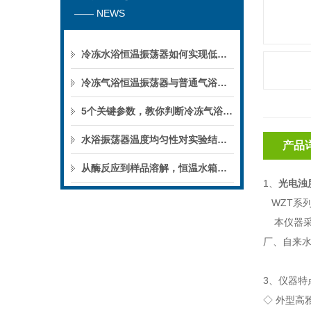
—— NEWS
冷冻水浴恒温振荡器如何实现低温下的微生物培养？
冷冻气浴恒温振荡器与普通气浴振荡器的区别
5个关键参数，教你判断冷冻气浴恒温振荡器的性能优劣
水浴振荡器温度均匀性对实验结果的影响
产品
从酶反应到样品溶解，恒温水箱的实验用途
1
、
光电浊
WZT
系
本仪器
厂、自来
3
、
仪器特
◇
外型高