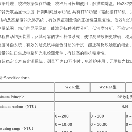
数据处理，校准数据保存功能，校准后可长期使用，触摸式键盘。
Rs232
D
背光液晶显示浊度
,
日期时间显示功能
,
具有打印功能（需配接打印机，
位结构及高精度的光路系统，有效保证测量值的正确性及重复性。仪器能长
测量范围，精准的显示示值，能满足特种浊度分析、低浊度分析、不稳定
量程自动切换装置，及其可靠的线性补偿系统，使得测量数据更准确、稳
色度补偿系统，有效的避免试样顏色引起的干扰，能正确反映浊度的概念
质量的进口集成电路和光电检测元件，有较高的整机稳定性。
效超稳定长寿命光源系统，测量可达
10
万小时，免维护使用，无更换之忧
标
:Specifications
WZT-2
型
WZT-2A
型
um Principle
90°
散射
nimum readout（NTU）
0.01
0
～200
0
～100
0
～
0
～10.00
0
～10.00
0
～
uring range（NTU）