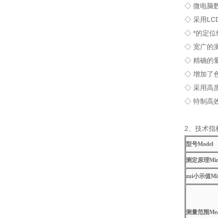
◇
微电脑
◇
采用
LC
◇
*的定
◇
宽广的
◇
精确的
◇
增加了
◇
采用高
◇
特制高
2
、
技术指
型号Model
测定原理Minim
zui小示值Mi
测量范围Meas