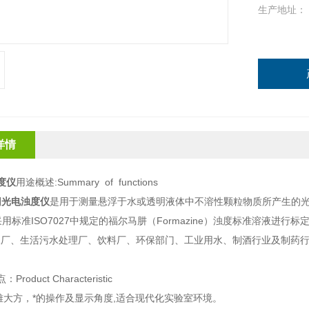
生产地址：
详情
度仪
用途概述
:Summary
of
functions
列
光电浊度仪
是用于测量悬浮于水或透明液体中不溶性颗粒物质所产生的
采用标准
ISO7027
中规定的福尔马肼（
Formazine
）浊度标准溶液进行标
水厂、生活污水处理厂、饮料厂、环保部门、工业用水、制酒行业及制药
点：
Product Characteristic
雅大方，*的操作及显示角度
,
适合现代化实验室环境。