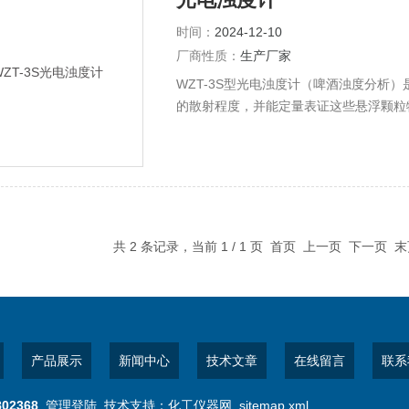
时间：
2024-12-10
厂商性质：
生产厂家
WZT-3S型光电浊度计（啤酒浊度分析
的散射程度，并能定量表证这些悬浮颗粒
共 2 条记录，当前 1 / 1 页 首页 上一页 下一页
产品展示
新闻中心
技术文章
在线留言
联系
802368
管理登陆
技术支持：
化工仪器网
sitemap.xml