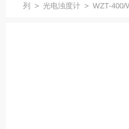
列
>
光电浊度计
> WZT-400