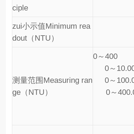
ciple
zui小示值Minimum rea
dout（NTU）
0
～400
0
～10.00
测量范围Measuring ran
0
～100.0
ge（NTU）
0
～400.