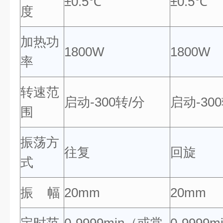
±0.5℃
±0.5℃
度
加热功
1800W
1800W
率
转速范
启动-300转/分
启动-30
围
振荡方
往复
回旋
式
振 幅
20mm
20mm