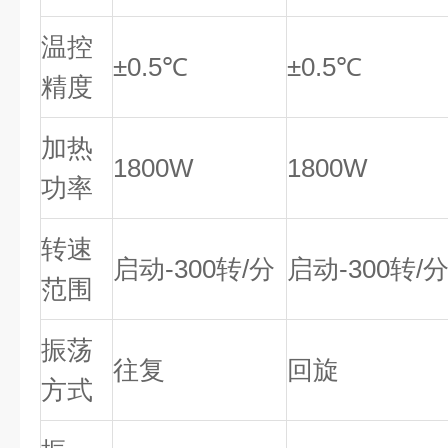
温控
±0.5℃
±0.5℃
精度
加热
1800W
1800W
功率
转速
启动-300转/分
启动-300转/
范围
振荡
往复
回旋
方式