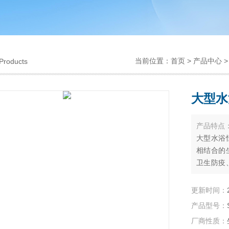
当前位置：
首页
>
产品中心
Products
大型水
产品特点
大型水浴
相结合的
卫生防疫
种液态、
液做不停
更新时间：
两种以上
产品型号：
厂商性质：