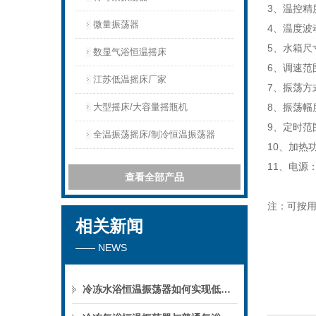
3、温控精
微量振荡器
4、温度波
5、水箱尺寸
数显气浴恒温摇床
6、调速范
江苏低温摇床厂家
7、振荡方
大型摇床/大容量摇瓶机
8、振荡幅
9、定时范
全温振荡摇床/制冷恒温振荡器
10、加热功
11、电源：2
查看全部产品
注：可按
相关新闻
—— NEWS
冷冻水浴恒温振荡器如何实现低温下的微生物培养？