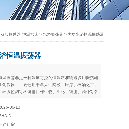
>
双层振荡器-恒温摇床
>
水浴振荡器
> 大型水浴恒温振荡器
浴恒温振荡器
：
恒温振荡器是一种温度可控的恒温箱和调速多用振荡器
生化仪器，主要适用于各大中院校、医疗、石油化工、
、环境监测等科研部门作生物、生化、细胞、菌种等各
固态化合物的振荡培养。在实验过程中，常常需要对试
的晃动，以防止沉淀或需要在一定摇瓶速度和温度下对
2026-06-13
的试液做对比，使用该仪器可以达到理想的效果。
SHA-D
生产厂家