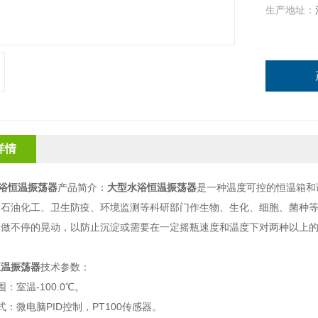
生产地址：
详情
浴恒温振荡器
产品简介：
大型水浴恒温振荡器
是一种温度可控的恒温
箱
和
、石油化工、卫生防疫、环境监测等科研部门作生物、生化、细胞、菌种
液做不停的晃动，以防止沉淀或需要在一定摇瓶速度和温度下对两种以上
恒温振荡器
技术参数：
：室温-100.0℃。
式：微电脑PID控制，PT100传感器。