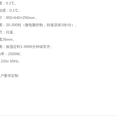
度：0.1℃。
动度：0.1℃。
：850×640×250mm，
围：20-300转（微电脑控制，转速误差1转/分）。
式：往返、
度26mm。
围；振荡定时1-9999分钟或常开。
率：2500W。
20v 50Hz。
用户要求定制