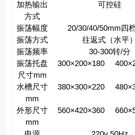
加热输出
可控硅
方式
振荡幅度
20/30/40/50mm
四
振荡方式
往返式（水平
振荡频率
30-300
转
/
分
振荡托盘
300
×
200
×
180
400
×
尺寸
mm
水槽尺寸
380
×
300
×
220
480
×
mm
外形尺寸
560
×
420
×
360
660
×
mm
电源
220v 50Hz