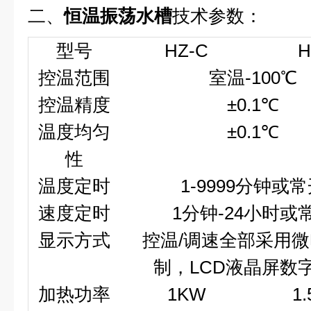
二、
恒温振荡水槽
技术参数：
型号
HZ-C
H
控温范围
室温
-100
℃
控温精度
±
0.1
℃
温度均匀
±
0.1
℃
性
温度定时
1-9999
分钟或常
速度定时
1
分钟
-24
小时或
显示方式
控温
/
调速全部采用微
制，
LCD
液晶屏数
加热功率
1KW
1