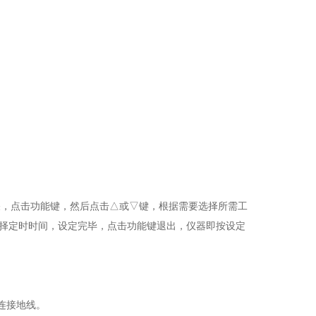
关，点击功能键，然后点击△或▽键，根据需要选择所需工
选择定时时间，设定完毕，点击功能键退出，仪器即按设定
连接地线。