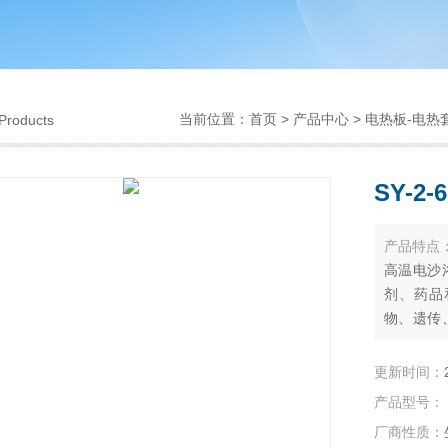
当前位置：
首页
>
产品中心
>
电热板-电热
Products
SY-2
产品特点
高温电沙
剂、药品
物、遗传
研的*工具
更新时间：
产品型号：
厂商性质：