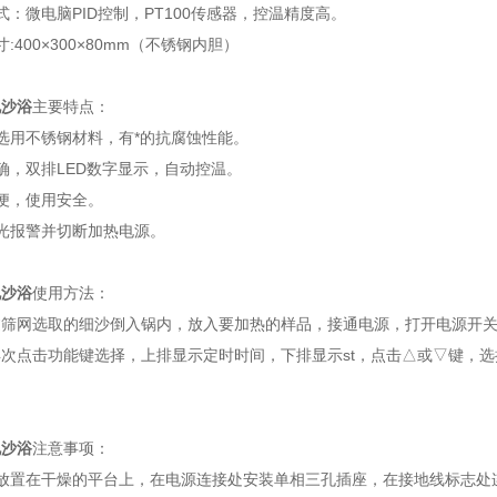
式：微电脑PID控制，PT100传感器，控温精度高。
:400×300×80mm（不锈钢内胆）
电沙浴
主要特点：
箱选用不锈钢材料，有*的抗腐蚀性能。
控精确，双排LED数字显示，自动控温。
便，使用安全。
光报警并切断加热电源。
电沙浴
使用方法：
过筛网选取的细沙倒入锅内，放入要加热的样品，接通电源，打开电源开
次点击功能键选择，上排显示定时时间，下排显示st，点击△或▽键，
。
电沙浴
注意事项：
放置在干燥的平台上，在电源连接处安装单相三孔插座，在接地线标志处