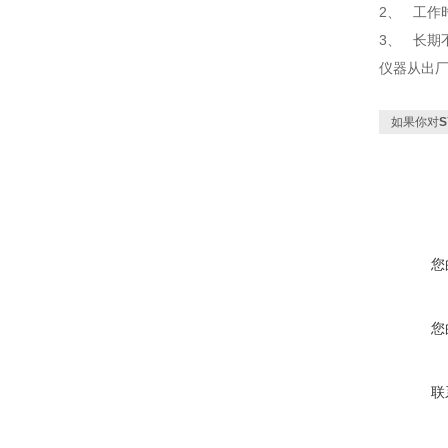
2、
工作
3、
长期
仪器从出
如果你对
S
您
您
联