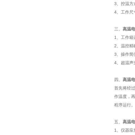
3、控温方
4、工作尺寸
三、
高温
1
、工作
2
、温
3
、操作简
4
、超温声
四、
高温
首先将经
作温度，再
程序运行
五、
高温
1
、仪器应