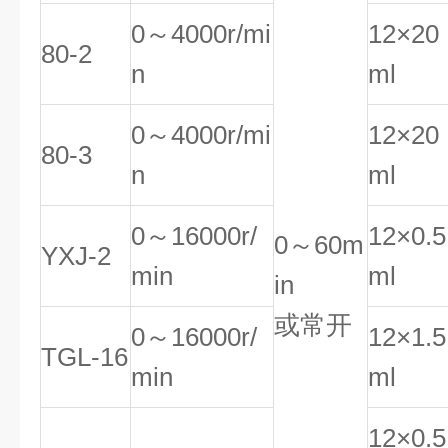
0～4000r/mi
12×20
80-2
n
ml
0～4000r/mi
12×20
80-3
n
ml
0～16000r/
12×0.5
0～60m
YXJ-2
min
ml
in
或常开
0～16000r/
12×1.5
TGL-16
min
ml
12×0.5