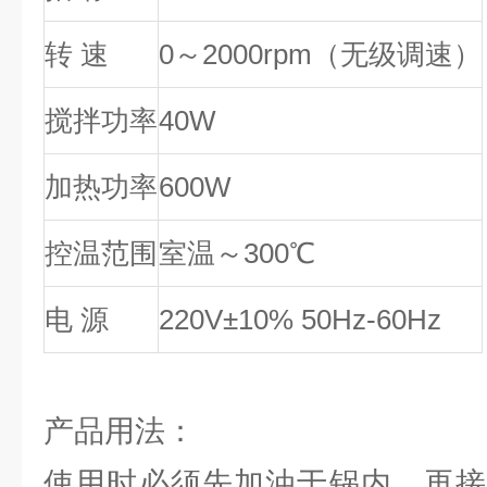
转 速
0
～2000rpm（无级调速）
搅拌功率
40W
加热功率
600W
控温范围
室温～300℃
电 源
220V
±10% 50Hz-60Hz
产品用法：
使用时必须先加油于锅内，再接