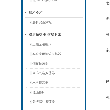
低温冷却液循环泵
您
层析冷柜
您
层析实验冷柜
联
双层振荡器-恒温摇床
三层全温摇床
常
实验室用恒温振荡器
翻转振荡器
高温气浴振荡器
详
水浴振荡器
低温摇床
补
分液漏斗振荡器