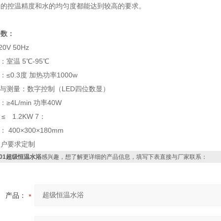
器的控温精度和水的均匀度都能达到较高的要求。
参数：
0V 50Hz
：室温 5℃-95℃
：≤0.3度 加热功率1000w
定与测量：数字控制（LED四位数显）
≥4L/min 功率40W
≤ 1.2KW 7：
 400×300×180mm
用户要求定制
601超级恒温水浴
感兴趣，想了解更详细的产品信息，填写下表直接与厂家联系：
产品：