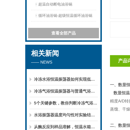
超温自动断电油浴锅
循环油浴锅-超级恒温循环油浴锅
查看全部产品
相关新闻
产品
—— NEWS
冷冻水浴恒温振荡器如何实现低温下的微生物培养？
一、数显
冷冻气浴恒温振荡器与普通气浴振荡器的区别
数显恒温
精度A/D
5个关键参数，教你判断冷冻气浴恒温振荡器的性能优劣
蒸馏、干
水浴振荡器温度均匀性对实验结果的影响
二、
数显
从酶反应到样品溶解，恒温水箱的实验用途