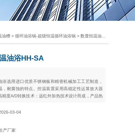
温油槽
>
循环油浴锅-超级恒温循环油浴锅
> 数显恒温油浴HH-SA
温油浴HH-SA
：
油浴选用进口优质不锈钢板和精密机械加工工艺制造，
温，耐腐蚀的特点。控温装置采用高稳定性运算放大器
高精度A/D转换技术：远红外加热技术设计而成，产品热
短，温度波动性小，均匀性好，LED显示准确、直
产品广泛用于蒸馏、干燥、浓缩以及温渍化学药品或
2026-03-04
。
生产厂家