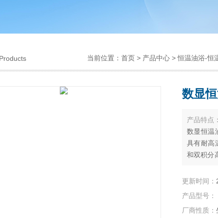
当前位置：
首页
>
产品中心
>
恒温油浴-恒
Products
数显恒
产品特点
数显恒温
具有耐高
和双积分
平衡时间
观。 该
更新时间：
生物制品
产品型号：
厂商性质：