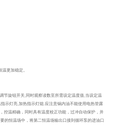
恒温更加稳定。
,调节旋钮开关,同时观察读数至所需设定温度值,当设定温
温指示灯亮,加热指示灯熄.应注意锅内油不能使用电热管露
，控温精确，同时具有温度校正功能，过冲自动保护，并
所要的恒温场中，将第二恒温场输出口接到循环泵的进油口