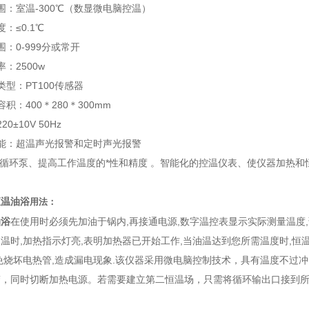
围：室温-300℃（数显微电脑控温）
：≤0.1℃
围：0-999分或常开
：2500w
类型：PT100传感器
积：400＊280＊300mm
0±10V 50Hz
能：超温声光报警和定时声光报警
了循环泵、提高工作温度的*性和精度 。智能化的控温仪表、使仪器加热和
恒温油浴
用法：
油浴
在使用时必须先加油于锅内,再接通电源,数字温控表显示实际测量温度
温时,加热指示灯亮,表明加热器已开始工作,当油温达到您所需温度时,恒
免烧坏电热管,造成漏电现象.
该仪器采用微电脑控制技术，具有温度不过冲
警，同时切断加热电源。
若需要建立第二恒温场，只需将循环输出口接到