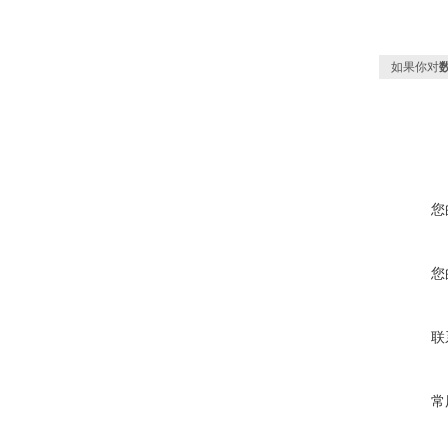
如果你对
您
您
联
常