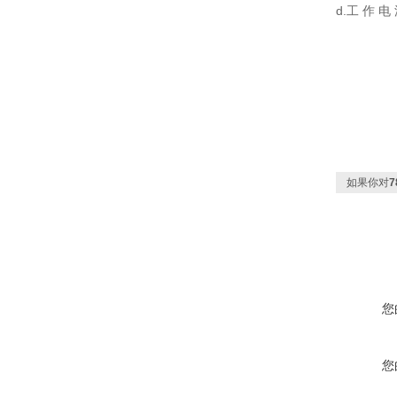
d.工 作 电
如果你对
您
您