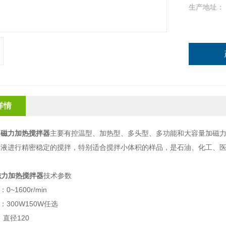
生产地址：
详情
：磁力加热搅拌器
主要有控温型、加热型、多头型、多功能和大容量加磁力
溶液进行精密稳定的搅拌，特别适合搅拌小体积的样品，是石油、化工、医
1磁力加热搅拌器
技术参数
0~1600r/min
：300W150W任选
：直径120