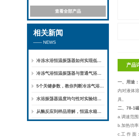
查看全部产品
相关新闻
—— NEWS
冷冻水浴恒温振荡器如何实现低温下的微生物培养？
产品
冷冻气浴恒温振荡器与普通气浴振荡器的区别
一、用途
5个关键参数，教你判断冷冻气浴恒温振荡器的性能优劣
内对液体
水浴振荡器温度均匀性对实验结果的影响
具。
二、78-
从酶反应到样品溶解，恒温水箱的实验用途
a.调速范围：
b.加热功率
c.工 作 面