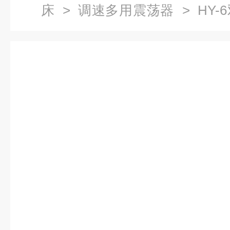
床
>
调速多用震荡器
> HY
式）