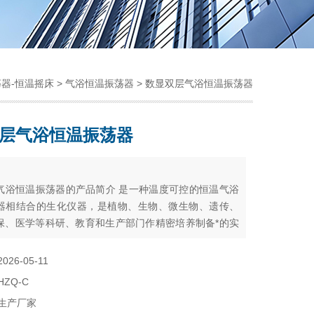
器-恒温摇床
>
气浴恒温振荡器
> 数显双层气浴恒温振荡器
层气浴恒温振荡器
：
气浴恒温振荡器的产品简介 是一种温度可控的恒温气浴
器相结合的生化仪器，是植物、生物、微生物、遗传、
保、医学等科研、教育和生产部门作精密培养制备*的实
。其主要特点：①温控精确数字显示。②开设有补氧
工作腔补氧充分。③设有机械定时。④万能弹簧试瓶架
2026-05-11
作多种对比试验的生物样品的培养制备。⑤无级调速，
HZQ-C
，操作简便安全。
生产厂家