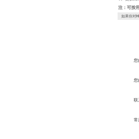
注：可按
如果你对
您
您
联
常