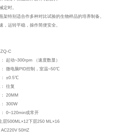
械定时。
瓶架特别适合作多种对比试验的生物样品的培养制备。
速，运转平稳，操作简便安全。
ZQ-C
： 起动~300rpm （速度数显）
围： 微电脑PID控制，室温~50℃
： ±0.5℃
式： 往复
： 20MM
： 300W
： 0~120min或常开
上层500ML×12下层250 ML×16
AC220V 50HZ