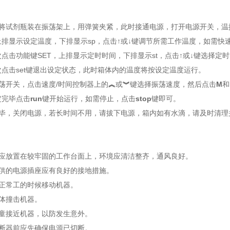
：
将将试剂瓶装在振荡架上，用弹簧夹紧，此时接通电源，打开电源开关，温
上排显示设定温度，下排显示sp，点击
↑
或
↓
键调节所需工作温度，如需快
点击功能键SET，上排显示定时时间，下排显示st，点击
↑
或
↓
键选择定时
点击set键退出设定状态，此时箱体内的温度将按设定温度运行。
振荡开关，点击速度
/
时间控制器上的
︽
或
︾
键选择振荡速度，然后点击
M
和
定完毕点击
run
键开始运行，如需停止，点击
stop
键即可。
完毕，关闭电源，若长时间不用，请拔下电源，箱内如有水滴，请及时清理
：
具应放置在较牢固的工作台面上，环境应清洁整齐，通风良好。
提供的电源插座应有良好的接地措施。
在正常工的时候移动机器。
物体撞击机器。
儿童接近机器，以防发生意外。
熔断器前应先确保电源已切断。