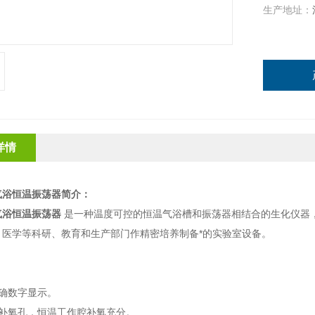
生产地址：
详情
气浴恒温振荡器
简介：
气浴恒温振荡器
是一种温度可控的恒温气浴槽和振荡器相结合的生化仪器
、医学等科研、教育和生产部门作精密培养制备*的实验室设备。
：
确数字显示。
补氧孔，恒温工作腔补氧充分。