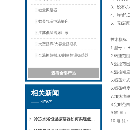
3
、设有机
微量振荡器
4
、弹簧试
数显气浴恒温摇床
5
、无级调
江苏低温摇床厂家
技术指标:
大型摇床/大容量摇瓶机
1.型号： H
全温振荡摇床/制冷恒温振荡器
2.转速范围
3.温控范
4.温控精度
查看全部产品
5.振荡方
6.振荡幅度
相关新闻
7.加热功率
—— NEWS
8.定时范围
9.容 量： 
冷冻水浴恒温振荡器如何实现低温下的微生物培养？
10.
电
源：