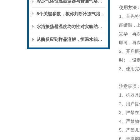
冷冻气浴恒温振荡器与普通气浴振荡器的区别
使用方法
5个关键参数，教你判断冷冻气浴恒温振荡器的性能优劣
1、首先
能键温，
水浴振荡器温度均匀性对实验结果的影响
完毕，再次
从酶反应到样品溶解，恒温水箱的实验用途
即可，再次
2、开启
时），设
3、使用
注意事项
1、机器
2、用户
3、严禁
4、严禁
5、严禁
6、更换