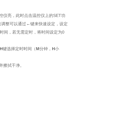
控仪亮，此时点击温控仪上的SET功
速调整可以通过
←
键来快速设定，设定
时间，若无需定时，将时间设定为0
H
键选择定时时间（
M
分钟，
H
小
并擦拭干净。