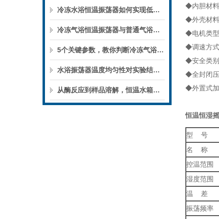
◆内胆材
冷冻水浴恒温振荡器如何实现低温下的微生物培养？
◆外壳材
冷冻气浴恒温振荡器与普通气浴振荡器的区别
◆电机类
◆调速方
5个关键参数，教你判断冷冻气浴恒温振荡器的性能优劣
◆安全类
水浴振荡器温度均匀性对实验结果的影响
◆全封闭
◆外置式
从酶反应到样品溶解，恒温水箱的实验用途
恒温恒湿
型 号
名 称
控温范围
湿度范围
温 差
振荡频率