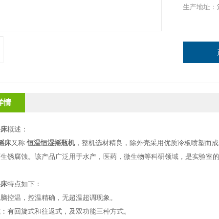
生产地址：
详情
摇床
概述：
摇床
又称
恒温恒湿摇瓶机
，整机选材精良，除外壳采用优质冷板喷塑而成
下生锈腐蚀。该产品广泛用于水产，医药，微生物等科研领域，是实验室的
摇床
特点如下：
电脑控温，控温精确，无超温超调现象。
式：有回旋式和往返式，及双功能三种方式。