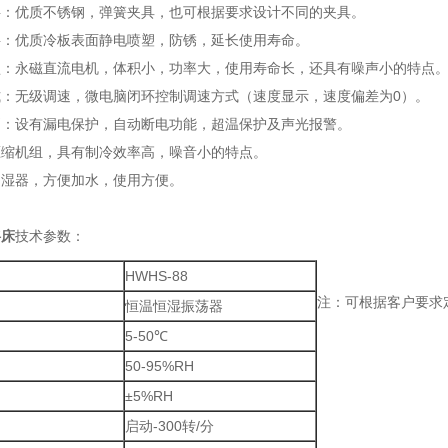
料：优质不锈钢，弹簧夹具，也可根据要求设计不同的夹具。
料：优质冷板表面静电喷塑，防锈，延长使用寿命。
型：永磁直流电机，体积小，功率大，使用寿命长，还具有噪声小的特点
式：无级调速，微电脑闭环控制调速方式（速度显示，速度偏差为0）。
别：设有漏电保护，自动断电功能，超温保护及声光报警。
压缩机组，具有制冷效率高，噪音小的特点。
加湿器，方便加水，使用方便。
摇床
技术参数：
HWHS-88
注：可根据客户要求
恒温恒湿振荡器
5-50℃
50-95%RH
±5%RH
启动-300转/分