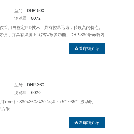
型号：
DHP-500
浏览量：
5072
温仪采用自整定PID技术，具有控温迅速，精度高的特点。
便，并具有温度上限跟踪报警功能。DHP-360培养箱内
节高度的不锈钢搁板。外门打开后内有钢化玻璃门，便于
查看详细介绍
箱内装有微型风扇，可以保证培养箱内温度的均匀性。
型号：
DHP-360
浏览量：
6020
mm)：360×360×420 室温：+5℃~65℃ 波动度
/平方米
查看详细介绍