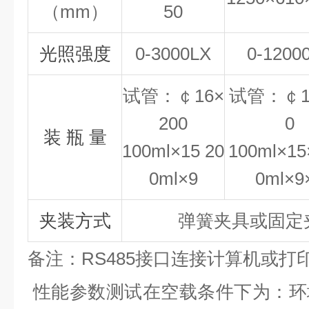
（
mm
）
50
光照强度
0-3000LX
0-1200
试管：￠
16×
试管：￠
200
0
装
瓶
量
100ml×15 20
100ml×15
0ml×9
0ml×9
夹装方式
弹簧夹具或固定
备注：
RS485
接口连接计算机或打
性能参数测试在空载条件下为：环