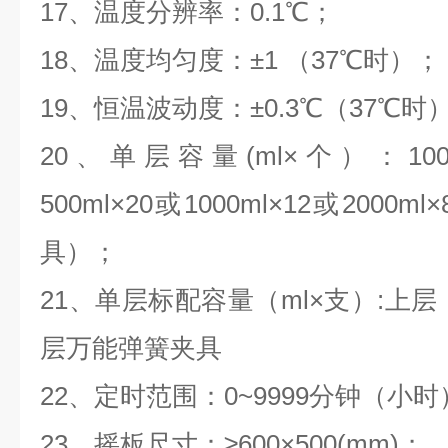
17
、温度分辨率：
0.1
℃；
18
、温度均匀度：±
1
（
37
℃时）；
19
、恒温波动度：±
0.3
℃（
37
℃时
20
、单层
容量(ml
×个）：
10
500ml
×
20
或
1000ml
×
12
或
2000ml
×
具）；
21
、单层标配容量（
ml
×支）
:
上层
层万能弹簧夹具
22
、定时范围：
0~9999
分钟（小时
23
、摇板尺寸：≥
600
×
500(mm)
；