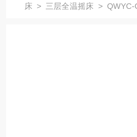
床
>
三层全温摇床
> QWYC
机