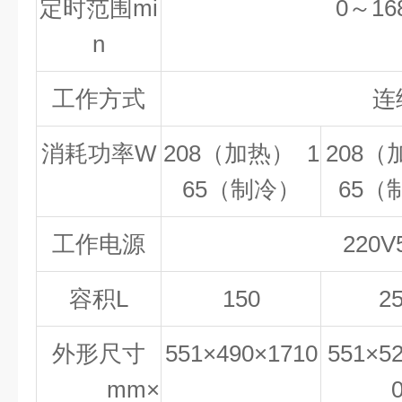
定时范围mi
0～1
n
工作方式
连
消耗功率W
208（加热） 1
208（
65（制冷）
65（
工作电源
220V
容积L
150
2
外形尺寸
551×490×1710
551×5
mm×