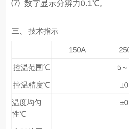
⑺ 数字显示分辨力0.1℃。
三、
技术指示
150A
25
控温范围℃
5～
控温精度℃
±0
温度均匀
±0
性℃