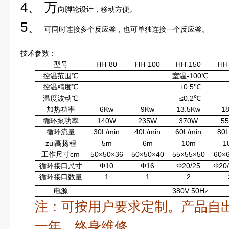
4、 万
向脚轮设计，移动方便。
5、
可同时连接多个反应釜，也可单独连接一个反应釜。
技术参数：
型号
HH-80
HH-100
HH-150
HH
控温范围℃
室温-100℃
控温精度℃
±0.5℃
温度波动℃
≤0.2℃
加热功率
6Kw
9Kw
13.5Kw
1
循环泵功率
140W
235W
370W
5
循环流量
30L/min
40L/min
60L/min
80L
zui高扬程
5m
6m
10m
1
工作尺寸cm
50×50×36
50×50×40
55×55×50
60×
循环接口尺寸
Φ10
Φ16
Φ20/25
Φ20/
循环接口数量
1
1
2
电源
380V 50Hz
注：可按用户要求定制。产品自
一年，终身维修。