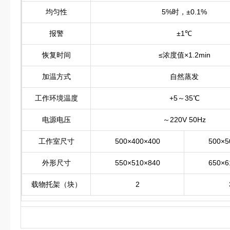
均匀性
5%时，±0.1%
报警
±1℃
恢复时间
≤浓度值×1.2min
加温方式
自然蒸发
工作环境温度
+5～35℃
电源电压
～220V 50Hz
工作室尺寸
500×400×400
500×5
外形尺寸
550×510×840
650×6
载物托架（块）
2