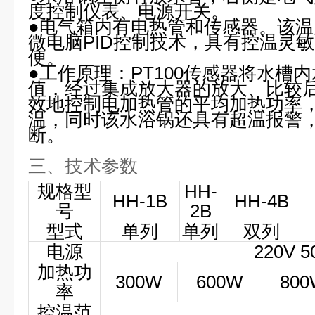
度控制仪表、电源开关。
●电气箱内有电热管和传感器。该
微电脑PID控制技术，具有控温灵
便。
●工作原理：
PT100传感器将水槽
值，经过集成放大器的放大、比较
效地控制电加热管的平均加热功率
温，同时该水浴锅还具有超温报警
断。
三、
技术参数
规格型
HH-
HH-1
B
HH-4
B
号
2
B
型式
单列
单列
双列
电源
220V 5
加热功
300W
600W
800
率
控温范