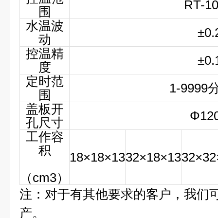
RT-1
围
水温波
±
0.
动
控温精
±
0.
度
定时范
1-999
围
盖板开
Φ
12
孔尺寸
工作容
积
18×18×13
32×18×13
32×32
（cm3）
注：对于有其他要求的客户，我们
产
。