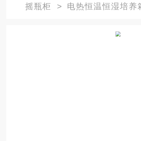
摇瓶柜
>
电热恒温恒湿培养
HSP-150B