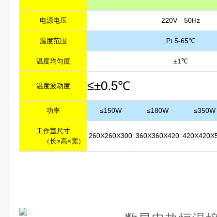
电源电压
220V 50Hz
温度范围
Pt 5-65℃
温度均匀度
±1℃
≤±0.5℃
温度波动度
功率
≤150W
≤180W
≤350W
工作室尺寸
260X260X300
360X360X420
420X420X
（长×高×宽）