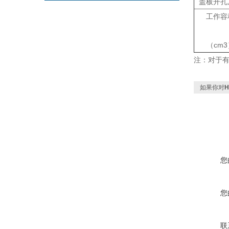
盖板开孔
工作容
（cm3
注：对于
如果你对
您
您
联