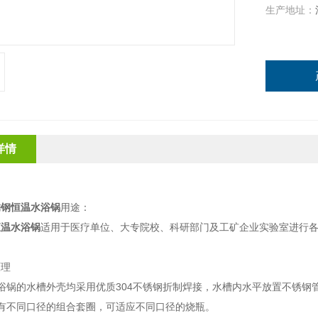
生产地址：
详情
锈钢恒温水浴锅
用途
：
恒温水浴锅
适用于医疗单位、大专院校、科研部门及工矿企业实验
室进行
原理
浴锅的水槽外壳均采用优质304不锈钢折制焊接，水槽内水平放置不锈钢
有不同口径的组合套圈，可适应不同口径的烧瓶。