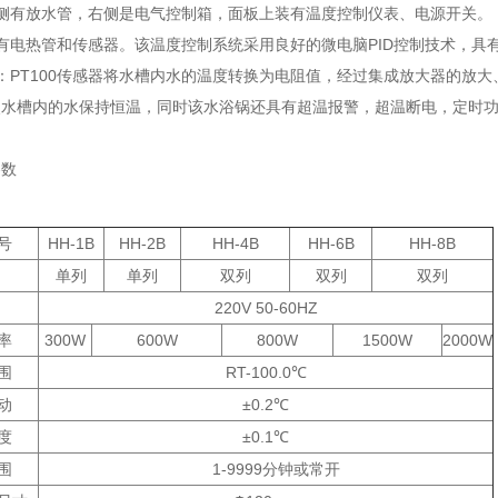
左侧有放水管，右侧是电气控制箱，面板上装有温度控制仪表、电源开关。
有电热管和传感器。该温度控制系统采用良好的微电脑PID控制技术，具
：
PT100传感器将水槽内水的温度转换为电阻值，经过集成放大器的放
使水槽内的水保持恒温，同时该水浴锅还具有超温报警，超温断电，定时
参数
号
HH-1
B
HH-2
B
HH-4
B
HH-6
B
HH-8
B
单列
单列
双列
双列
双列
220V 50-60HZ
率
300W
600W
800W
1500W
2000W
围
RT-100.0℃
动
±
0.2
℃
度
±
0.
1℃
围
1-9999分钟或常开