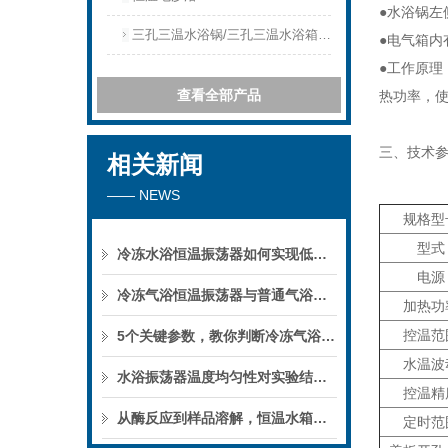
●水浴锅
三孔三温水浴锅/三孔三温水浴箱三孔三温水浴槽
●电气箱内
●工作原理
查看全部产品
热功率，
三、
技术
相关新闻
—— NEWS
规格型
型式
冷冻水浴恒温振荡器如何实现低温下的微生物培养？
电源
冷冻气浴恒温振荡器与普通气浴振荡器的区别
加热功
控温范
5个关键参数，教你判断冷冻气浴恒温振荡器的性能优劣
水温波
水浴振荡器温度均匀性对实验结果的影响
控温精
从酶反应到样品溶解，恒温水箱的实验用途
定时范