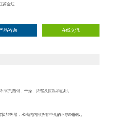
江苏金坛
产品咨询
在线交流
各种试
剂
蒸馏、干燥、浓缩及
恒
温加热用。
管状加热器，水槽的内部放有带孔的不锈钢搁板。