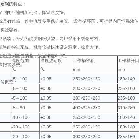
水浴锅
的特点：
全封闭压缩机组制冷，降温速度快。
统具有过热、过电流等多重保护装置。 设有循环泵，可把槽内已恒温液
外实验容器。
构紧凑，外壳为优质钢板喷塑，内胆采用不锈钢材料。
机智能控制系统。触摸软键快速设定温度，操作方便。
正温度测量值偏差，数显精度0.1℃。
温度范围
温度波动度
工作槽容积
工作槽开
温报警系统。
℃
℃
mm
mm
-5～100
±0.05
250×200×150
180×140
型号概览：
-5～100
±0.05
280×250×220
235×160
-5～100
±0.05
280×250×280
235×160
-5～80
±0.05
400×325×230
310×280
-10～100
±0.05
250×200×150
180×140
-20～100
±0.05
250×200×150
180×140
-20～100
±0.05
300×250×200
235×160