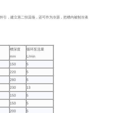
体外引，建立第二恒温场，还可作为冷源，把槽内被制冷液
口
槽深度
循环泵流量
mm
L/min
150
5
220
5
280
5
230
13
150
5
150
5
200
5