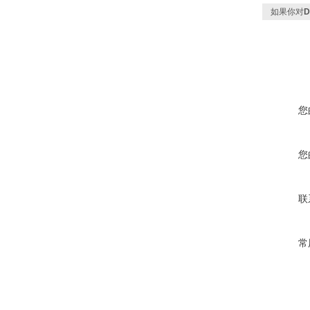
如果你对
您
您
联
常