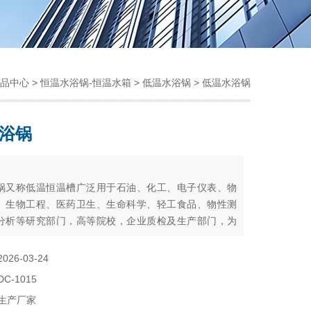
品中心
>
恒温水浴锅-恒温水箱
>
低温水浴锅
> 低温水浴锅
浴锅
：
锅又称低温恒温槽广泛用于石油、化工、电子仪表、物
、生物工程、医药卫生、生命科学、轻工食品、物性测
分析等研究部门，高等院校，企业质检及生产部门，为
时提供一个热冷受控，温度均匀恒定的场源，对试验样
的产品进行恒定温度试验或测试，也可作为直接加热或
2026-03-24
助加热或制冷的热源或冷源。循环泵可以把槽内已恒温
DC-1015
，建立第二恒温场；还可以作为冷源(热源)把槽内
生产厂家