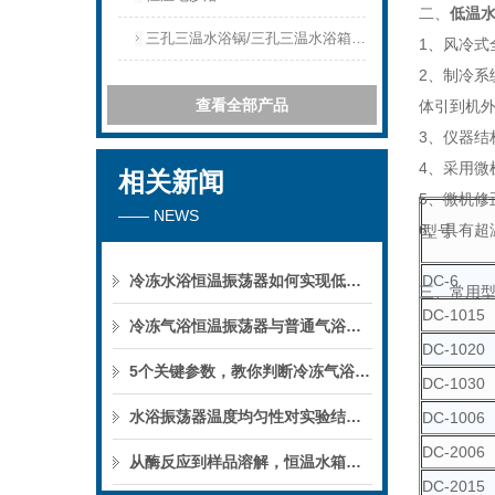
二、
低温
三孔三温水浴锅/三孔三温水浴箱三孔三温水浴槽
1、风冷式
2、制冷系
查看全部产品
体引到机
3、仪器结
4、采用微
相关新闻
5、微机修
—— NEWS
6、具有超
型号
冷冻水浴恒温振荡器如何实现低温下的微生物培养？
DC-6
三、常用
DC-1015
冷冻气浴恒温振荡器与普通气浴振荡器的区别
DC-1020
5个关键参数，教你判断冷冻气浴恒温振荡器的性能优劣
DC-1030
水浴振荡器温度均匀性对实验结果的影响
DC-1006
DC-2006
从酶反应到样品溶解，恒温水箱的实验用途
DC-2015