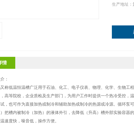
生产地址：
详情
简介：
锅
又称低温恒温槽广泛用于石油、化工、电子仪表、物理、化学、生物工
门，高等院校，企业质检及生产部门，为用户工作时提供一个热冷受控，
测试，也可作为直接加热或制冷和辅助加热或制冷的热源或冷源。循环泵
源）把槽内被制冷（加热）的液体外引，去降低（升高）槽外部实验容器
降温速度快，噪音低，操作方便。