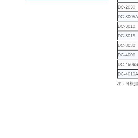
DC-2030
DC-3005A
DC-3010
DC-3015
DC-3030
DC-4006
DC-4506S
DC-4010A
注：可根