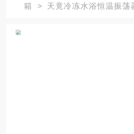
箱
>
天竟冷冻水浴恒温振荡
（带制冷）SHA-2A