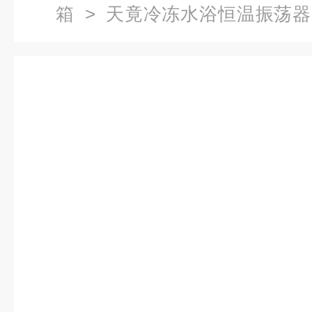
箱
>
天竟冷冻水浴恒温振荡器
荡器摇床