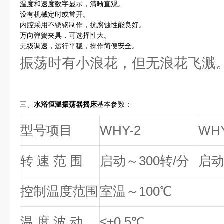
温度和速度数字显示，清晰直观。
设有机械定时或常开。
内腔采用不锈钢制作，抗腐蚀性能良好。
万向弹簧夹具，可选择性大。
无级调速，运行平稳，操作简便安全。
振荡时有小浪花，但无浪花飞溅
三、
水浴恒温振荡器摇
床
基本参数：
型号项目
WHY-2
WHY
转 速 范 围
启动～300转/分
启动
控制温度范围
室温～100℃
温 度 波 动
≤±0.5℃