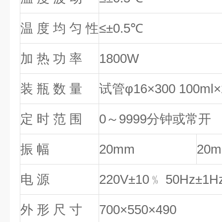
温 度 均 匀 性
≤±0.5℃
加 热 功 率
1800W
装 瓶 数 量
试管φ16×300 100ml×
定 时 范 围
0～9999分钟或常开
振 幅
20mm
20
电 源
220V±10﹪ 50Hz±1H
外 形 尺 寸
700×550×490