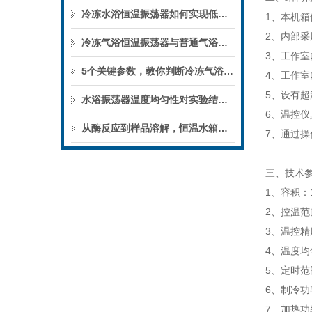
冷冻水浴恒温振荡器如何实现低温下的微生物培养？
1
、本机箱
2
、内部采
冷冻气浴恒温振荡器与普通气浴振荡器的区别
3
、工作室
5个关键参数，教你判断冷冻气浴恒温振荡器的性能优劣
4
、工作室
5
、设有超
水浴振荡器温度均匀性对实验结果的影响
6
、温控仪
从酶反应到样品溶解，恒温水箱的实验用途
7
、通过操
三、
技术
1
、容积：
2
、控温范
3
、温控精
4
、温度均
5
、定时范
6
、制冷功
7
、加热功