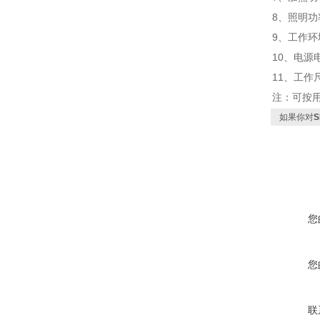
8
、照明功
9
、工作环
10
、电源
11、工作尺
注：可按
如果你对
您
您
联