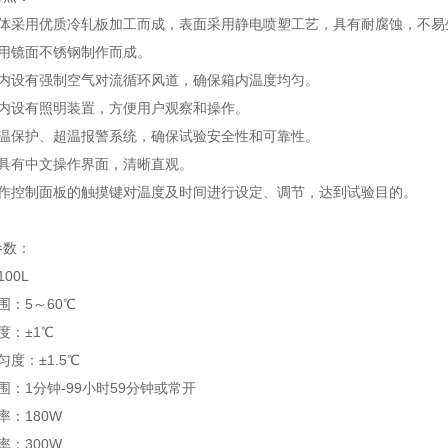
体采用优质冷轧板加工而成，表面采用静电喷塑工艺，具有耐腐
蚀，不易
用镜面不锈钢制作而成。
内设有强制空气对流循环风道，确保箱内温度均匀。
内设有照明装置，方便用户观察和操作。
温保护、超温报警系统，确保试验安全性和可靠性。
具有中文操作界面，清晰直观。
作控制面板的触摸键对温度及时间进行设定、调节，达到试验目的。
参数：
100L
围：
5
～
60
℃
度：
±1
℃
匀度：
±1.5
℃
围：
1
分钟
-99
小时
59
分钟或常开
率：
180W
率：
300W