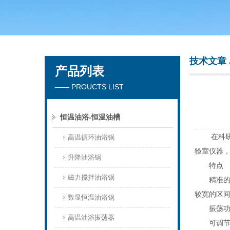
常州市天竟实验仪器厂
技术文章
产品列表
—— PROUCTS LIST
恒温油浴-恒温油槽
在科研实
高温循环油浴锅
验室仪器
升降油浴锅
特点
磁力搅拌油浴锅
精准的温
较宽的区
数显恒温油浴锅
振荡功能
高温油浴振荡器
可调节的