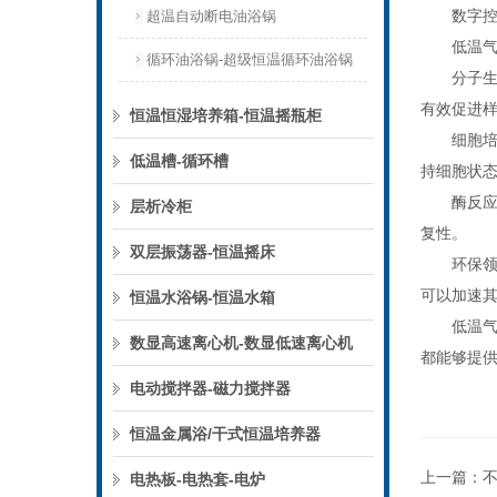
数字控制
超温自动断电油浴锅
低温气浴
循环油浴锅-超级恒温循环油浴锅
分子生物学
有效促进
恒温恒湿培养箱-恒温摇瓶柜
细胞培养
低温槽-循环槽
持细胞状
酶反应：
层析冷柜
复性。
双层振荡器-恒温摇床
环保领域
可以加速
恒温水浴锅-恒温水箱
低温气浴
数显高速离心机-数显低速离心机
都能够提
电动搅拌器-磁力搅拌器
恒温金属浴/干式恒温培养器
上一篇：
电热板-电热套-电炉