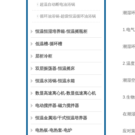
超温自动断电油浴锅
潮湿环
循环油浴锅-超级恒温循环油浴锅
1.电气
恒温恒湿培养箱-恒温摇瓶柜
低温槽-循环槽
潮湿环境
层析冷柜
2.温度
双层振荡器-恒温摇床
潮湿空气
恒温水浴锅-恒温水箱
数显高速离心机-数显低速离心机
3.生物
电动搅拌器-磁力搅拌器
在潮湿环
恒温金属浴/干式恒温培养器
电热板-电热套-电炉
应对策