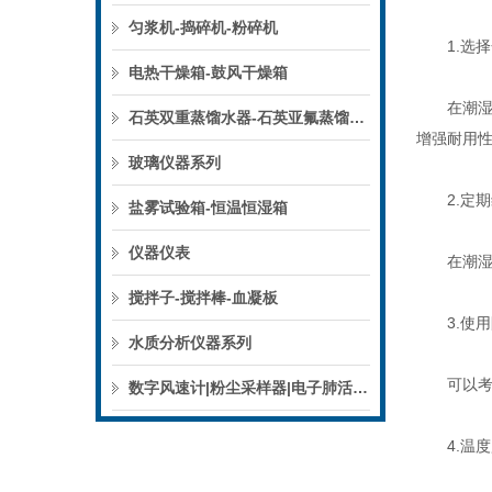
匀浆机-捣碎机-粉碎机
1.选择
电热干燥箱-鼓风干燥箱
在潮湿环
石英双重蒸馏水器-石英亚氟蒸馏水器
增强耐用
玻璃仪器系列
2.定期
盐雾试验箱-恒温恒湿箱
仪器仪表
在潮湿环
搅拌子-搅拌棒-血凝板
3.使用
水质分析仪器系列
可以考虑
数字风速计|粉尘采样器|电子肺活量计
4.温度