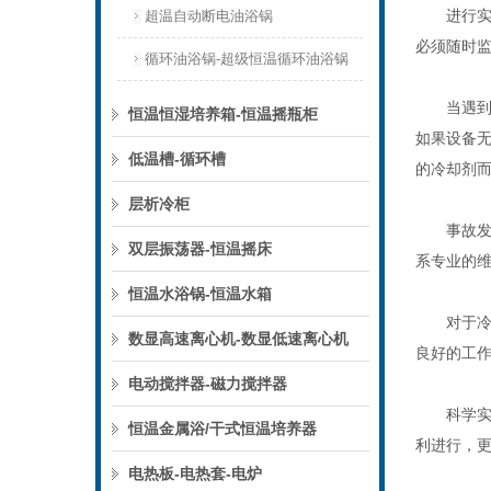
进行实验
超温自动断电油浴锅
必须随时
循环油浴锅-超级恒温循环油浴锅
当遇到紧
恒温恒湿培养箱-恒温摇瓶柜
如果设备
低温槽-循环槽
的冷却剂
层析冷柜
事故发生
双层振荡器-恒温摇床
系专业的
恒温水浴锅-恒温水箱
对于冷冻
数显高速离心机-数显低速离心机
良好的工
电动搅拌器-磁力搅拌器
科学实验
恒温金属浴/干式恒温培养器
利进行，
电热板-电热套-电炉