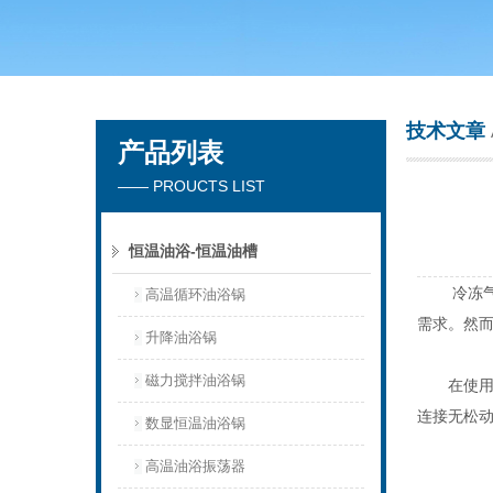
常州市天竟实验仪器厂
技术文章
产品列表
—— PROUCTS LIST
恒温油浴-恒温油槽
冷冻气浴
高温循环油浴锅
需求。然
升降油浴锅
磁力搅拌油浴锅
在使
连接无松
数显恒温油浴锅
高温油浴振荡器